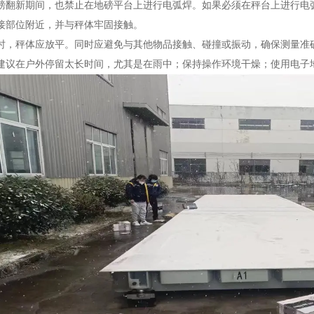
磅翻新期间，也禁止在地磅平台上进行电弧焊。如果必须在秤台上进行电
接部位附近，并与秤体牢固接触。
时，秤体应放平。同时应避免与其他物品接触、碰撞或振动，确保测量准
建议在户外停留太长时间，尤其是在雨中；保持操作环境干燥；使用电子