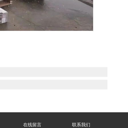
在线留言
联系我们