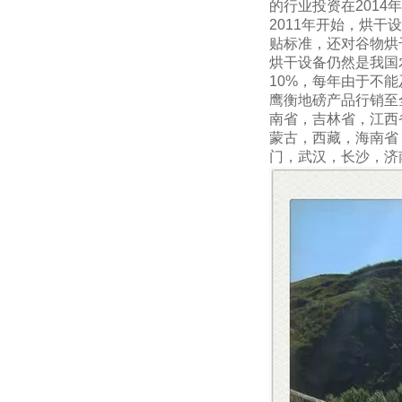
的行业投资在2014
2011年开始，烘
贴标准，还对谷物烘
烘干设备仍然是我国
10%，每年由于不
鹰衡地磅
产品行销至
南省
，
吉林省
，
江西
蒙古
，
西藏
，
海南省
门，武汉，长沙，济