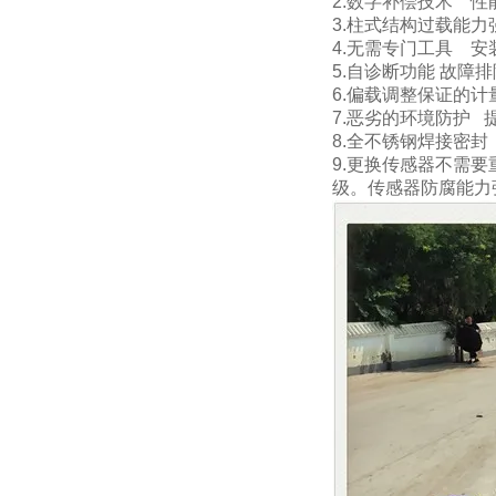
2.
数字补偿技术
性
3.
柱式结构过载能力
4.
无需专门工具
安
5.
自诊断功能
故障排
6.偏载调整保证的计
7.恶劣的环境防护
8.
全不锈钢焊接密封
9.
更换传感器不需要
级。
传感器防腐能力