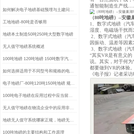
通智能制造生产线…
如何解决电子地磅基础预埋与土建问题导致的四角误差大？
（80吨地磅）--安徽
工地地磅-80吨是否够用
1、数字式地磅（汽
湿度、电磁场干扰而
地磅本土制造50吨250吨大型数字地磅
2、数字式地磅（汽
因振动、温差等因素
无人值守地磅系统概述
3、数字式地磅（汽
“其实VR是有意义
100吨地磅 120吨地磅 150吨数字汽车衡厂家
说。其实，对于何为
都要做到VR的体验
如何选择适用于不同型号和规格的电子地磅?
《电子报》记者采访
电子地磅厂-80吨120吨150吨地磅 规格可定制
100吨电子地磅在应用过程中应当留意些什么!
无人值守地磅在物流企业中的应用非常广泛
地磅无人值守系统哪家正规，地磅无人值守系统维修
100吨地磅的主要结构和工作原理