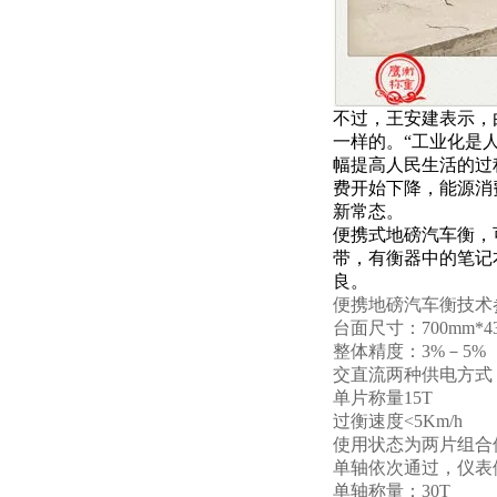
不过，王安建表示，
一样的。“工业化是
幅提高人民生活的过
费开始下降，能源消
新常态。
便携式地磅汽车衡，
带，有衡器中的笔记
良。
便携
地磅
汽车衡技术
台面尺寸：
700mm*4
整体精度：
3%－5%
交直流两种供电方式
单片称量
15T
过衡速度
<5Km/h
使用状态为两片组合
单轴依次通过，仪表
单轴称量：
30T