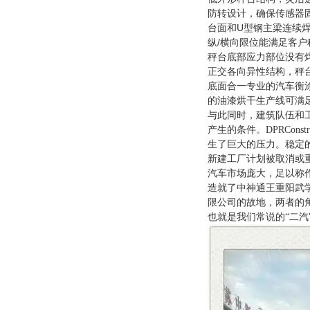
防转设计，确保传感器
U
台面和
型钢主梁连续
/
纵
横向限位能满足客户
秤台底部应力部位没有
正交各向异性结构，秤
底面合一专业的汽车衡
的油漆烘干生产线可满
与此同时，建筑队伍和
产生的条件。DPRCon
生了巨大的压力。稳定的
新建工厂计划被取消或
汽车市场庞大，足以称
造就了中神通王重阳武
限公司的故地，两者的
也就是我们常说的“二汽