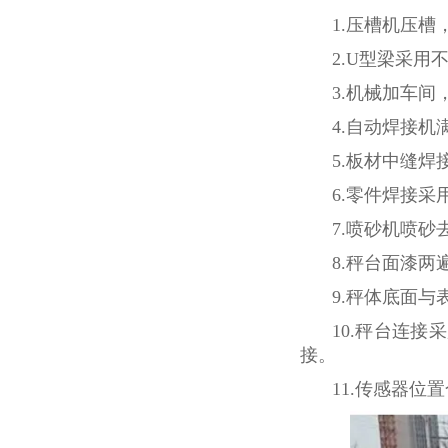
1.压槽机压
2.U型梁采用
3.机械加车
4.自动焊接
5.板材中缝
6.零件焊接
7.喷砂机喷
8.秤台面漆
9.秤体底面
10.秤台连
接。
11.传感器