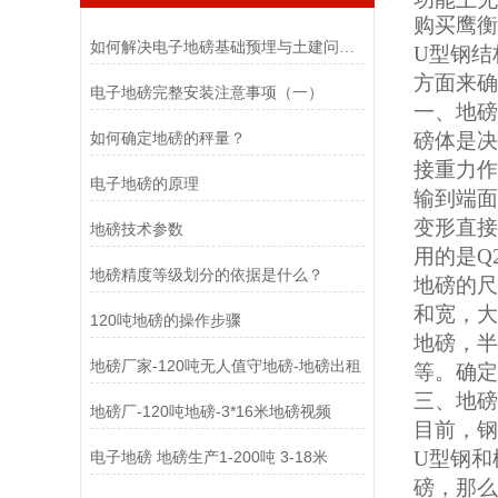
购买鹰衡
如何解决电子地磅基础预埋与土建问题导致的四角误差大？
U型钢结
方面来确
电子地磅完整安装注意事项（一）
一、地磅
如何确定地磅的秤量？
磅体是决
接重力作
电子地磅的原理
输到端面
变形直接
地磅技术参数
用的是Q
地磅精度等级划分的依据是什么？
地磅的尺
和宽，大
120吨地磅的操作步骤
地磅，半
地磅厂家-120吨无人值守地磅-地磅出租
等。确定
三、地磅
地磅厂-120吨地磅-3*16米地磅视频
目前，钢
U型钢和
电子地磅 地磅生产1-200吨 3-18米
磅，那么