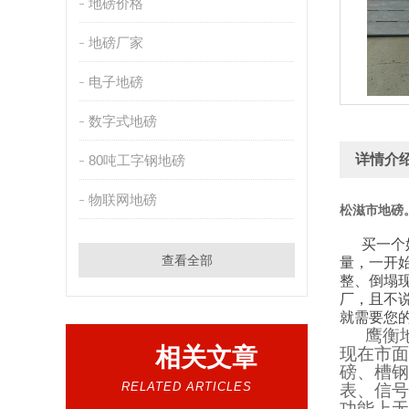
地磅价格
地磅厂家
电子地磅
数字式地磅
详情介
80吨工字钢地磅
物联网地磅
松滋市地磅
买一个
查看全部
量，一开
整、倒塌
厂，且不
就需要您
鹰衡
相关文章
现在市面
磅、槽钢
RELATED ARTICLES
表、信号
功能上无