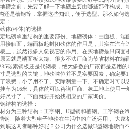
地磅之前，先要了解一下地磅主要由哪些部件构成、
构还是槽钢等，掌握这些知识，便于选型。那么如何
定：
磅体
(秤体)的选择
定地磅承重结构的重要部份。地磅磅体：由面板、端
用接触面，端面板起封闭磅体的作用是，其实在汽车
板上，虽然很多人忽视它的作用。在买地磅是只问面
原因就是端面板太簿。很多不法厂商为节省材料在端
235碳素钢板还是代钢板，绝大多数的厂家都是选用的Q
寸是选型的关键，地磅吨位并不是实要因素，确定要
了浪费，小了用不了。实际测量一下。不确定时可以
挂车为16米，具体的可以咨询厂商。象工地上使用一般
好尺寸了，下面就要开始找相应的厂家询价。
钢结构的选择：
材分为三种结构：工字钢、
U型钢和槽钢。工字钢在
槽钢。随着大型电子地磅在生活中的广泛运用， 大家都
到底这两者哪种好呢？公司为什么选做U型钢地磅而