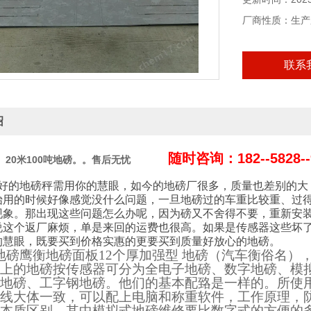
厂商性质：生产
联系
绍
随时咨询：182--5828--96
。20米100吨地磅。。售后无忧
好的地磅秤需用你的慧眼，如今的地磅厂很多，质量也差别的大
始用的时候好像感觉没什么问题，一旦地磅过的车重比较重、过
现象。那出现这些问题怎么办呢，因为磅又不舍得不要，重新安
说这个返厂麻烦，单是来回的运费也很高。如果是传感器这些坏
的慧眼，既要买到价格实惠的更要买到质量好放心的地磅。
地磅鹰衡地磅面板
12个厚加强型 地磅（汽车衡俗名
上的地磅按传感器可分为全电子地磅、数字地磅、模
地磅、工字钢地磅。他们的基本配臵是一样的。所使
线大体一致，可以配上电脑和称重软件，工作原理，
本质区别。其中模拟式地磅维修要比数字式的方便的