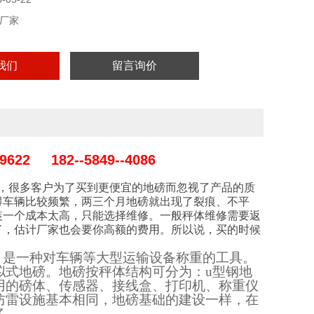
厂家
我们
留言询价
22 182--5849--4086
，很多客户为了买到更便宜的地磅而忽视了产品的质
得车辆比较频繁，两三个月地磅就出现了裂痕、不平
装一个成本太高，只能选择维修。一般秤体维修需要返
了，估计厂家也会要你高额的费用。所以说，买的时候
），是一种对车辆等大型运输设备称重的工具。
拟式地磅。地磅按秤体结构可分为：u型钢地
用的磅体、传感器、接线盒、打印机、称重仪
防雷设施基本相同，地磅基础的建设一样，在
多。