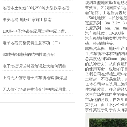
观测新型地质勘查遥感
地磅本土制造50吨250吨大型数字地磅
查效果。21我国首朵“
会"透露，由地质调查局
（50吨地磅）--长沙地
淮安地磅-地磅厂家施工指南
宽度系列：3m 3.2m 3
长度系列：6m、7m、8m
100吨电子地磅在应用过程中应当留意些什么!
汽车衡吨位：10-200吨
汽车衡地磅的类型:数
电子地磅完整安装注意事项（二）
磅、移动地磅等。
鹰衡汽车衡、地磅生产
1.汽车衡秤体材料的构
60吨槽钢地磅的结构性能介绍
总高度达到340mm
的抗冲击力）从而保证
电子地磅调试时四角误差大如何调整
的使用寿命，也增加了
2.我公司在焊接过程
上海无人值守电子汽车衡地磅 防爆型定制地磅
全密封，不容易生锈，
3.本公司秤台选用上
无人值守地磅在物流企业中的应用非常广泛
件焊缝质量。秤台需经
这里市场主体自主的决
市场化的角度，自发组
策行为，而且不少企业
事件莫过于对于两大阵