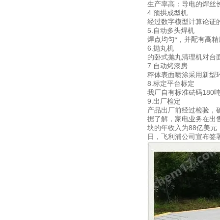
生产率高：导电的焊丝
4.预拱成型机
经过数字模型计算论证
5.自动多头焊机
焊点均匀*，并配有高
6.抛丸机
的卧式抛丸清理机对台面
7.自动烤漆房
秤体表面喷涂采用新型
8.标定平台标定
我厂自有标准砝码180
9.出厂检定
产品出厂前经过检验，
据了解，家电业务在出售时
块的年收入为88亿美元，
日，飞利浦公司宣布签署