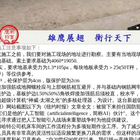
施工注意事项如下：
坑施工之前，我们要对施工现场的地址进行勘察。主要有当地现
的基础。素土要求基础为
4060*19050.
实，要求地基承受力为
1.3*105pa
，每块地板承受力＞
25t(50T
秤，
秤）等仅供参考。
中，砼保护层为
4cm
，版保护层为
2cm
接加强筋或地脚螺栓应与上部钢筋相互避开，并与基础内钢筋网
装护边，基板护边
L50%50%5
角铁焊接加强筋后须校直，校水平，
的超级计算机“神威·太湖之光"的多核处理器，为设计。这台新
》网站截图以下为《纽约时报》文章全文：被留下来担任国防部常务
它们是他的“人工智能（artificialintelligence，简称A
克寻求通过把人工智能引入战场来重塑战争时为他提供建议。
姆哈特公司机床车间的工作流程分为多项短期作业工序。为了减
人员具有非常高的灵活性以适应频繁更换刀具的需求，但这样的
速度和长刀具寿命。“自20世纪90年代以来，我们就一直使用