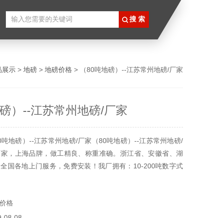
品展示
>
地磅
>
地磅价格
> （80吨地磅）--江苏常州地磅/厂家
地磅）--江苏常州地磅/厂家
吨地磅）--江苏常州地磅/厂家（80吨地磅）--江苏常州地磅/
厂家，上海品牌，做工精良、称重准确。浙江省、安徽省、湖
全国各地上门服务，免费安装！我厂拥有：10-200吨数字式
具制造许可证，自用工厂，各种生产检测设备齐全，地磅产品
均有现货，欢迎您咨询。地磅生产、地磅销售、地磅安装、地
价格
家一站式服务商鹰衡欢迎您！
08-08