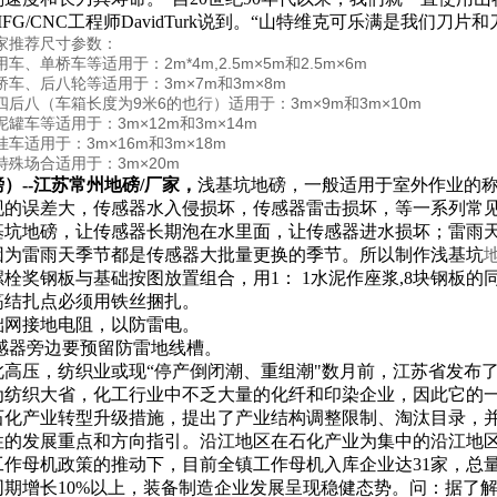
FG/CNC工程师DavidTurk说到。“山特维克可乐满是我们刀
家推荐尺寸参数：
车、单桥车等适用于：2m*4m,2.5m×5m和2.5m×6m
车、后八轮等适用于：3m×7m和3m×8m
后八（车箱长度为9米6的也行）适用于：3m×9m和3m×10m
罐车等适用于：3m×12m和3m×14m
车适用于：3m×16m和3m×18m
殊场合适用于：3m×20m
磅）--江苏常州地磅/厂家，
浅基坑地磅，一般适用于室外作业的
现的误差大，传感器水入侵损坏，传感器雷击损坏，等一系列常
基坑地磅，让传感器长期泡在水里面，让传感器进水损坏；雷雨
因为雷雨天季节都是传感器大批量更换的季节。所以制作浅基坑
螺栓奖钢板与基础按图放置组合，用
1
：
1
水泥作座浆
,8
块钢板的
筋结扎点必须用铁丝捆扎。
础网接地电阻，以防雷电。
感器旁边要预留防雷地线槽。
此高压，纺织业或现“停产倒闭潮、重组潮"数月前，江苏省发布
为纺织大省，化工行业中不乏大量的化纤和印染企业，因此它的
石化产业转型升级措施，提出了产业结构调整限制、淘汰目录，
性的发展重点和方向指引。沿江地区在石化产业为集中的沿江地
作母机政策的推动下，目前全镇工作母机入库企业达31家，总量
同期增长10%以上，装备制造企业发展呈现稳健态势。问：据了