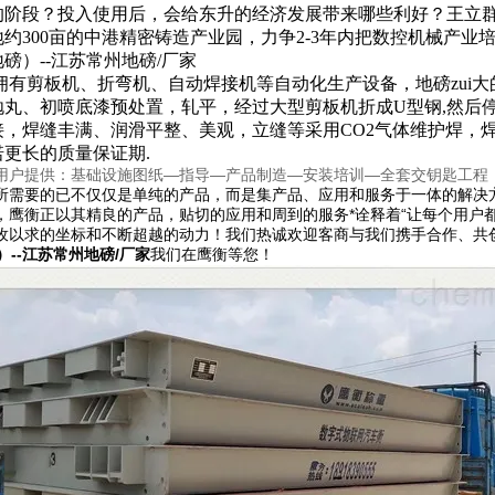
的阶段？投入使用后，会给东升的经济发展带来哪些利好？王立
约300亩的中港精密铸造产业园，力争2-3年内把数控机械产业
拥有剪板机、折弯机、自动焊接机等自动化生产设备，地磅zui
抛丸、初喷底漆预处置，轧平，经过大型剪板机折成U型钢,然后
接，焊缝丰满、润滑平整、美观，立缝等采用CO2气体维护焊，
更长的质量保证期.
用户提供：基础设施图纸—指导—产品制造—安装培训—全套交钥匙工程
所需要的已不仅仅是单纯的产品，而是集产品、应用和服务于一体的解决
，鹰衡正以其精良的产品，贴切的应用和周到的服务*诠释着“让每个用户
孜以求的坐标和不断超越的动力！我们热诚欢迎客商与我们携手合作、共
）--江苏常州地磅/厂家
我们在鹰衡等您！