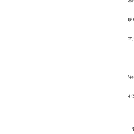
您
联
常
详
补