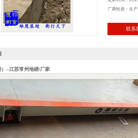
厂商性质：生产
联系
绍
磅）--江苏常州地磅/厂家