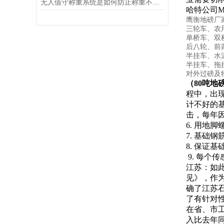
无人值守称重系统是如何防止称重不准确的？
哈特公司M
鹰衡地磅厂
三轮车、农用
单桥车、双桥
后八轮、前四
半挂车、水泥
半挂车、拖挂
对外过磅及特
（80吨地
程中，出
计不好的
击，每年
6.
用地脚
7.
基础钢
8.
保证基
9.
每个传
江苏：如
见》，作
确了江苏
了有针对
在省、市工
入比去年