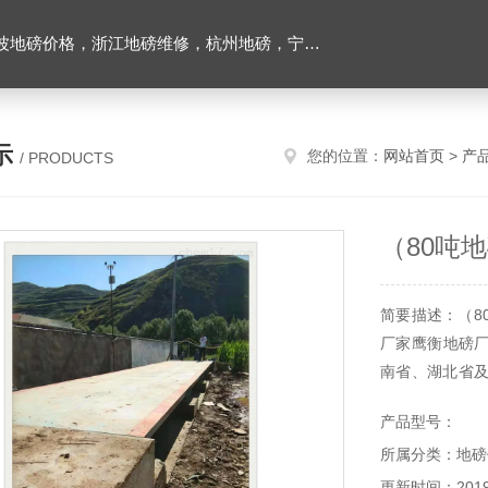
价格，浙江地磅维修，杭州地磅，宁波地磅，湖州地磅
示
您的位置：
网站首页
>
产
/ PRODUCTS
（80吨
简要描述：（80
厂家鹰衡地磅
南省、湖北省及
汽车衡计量器
产品型号：
常用尺寸吨位
所属分类：地磅
磅维修、地磅厂
更新时间：2019-