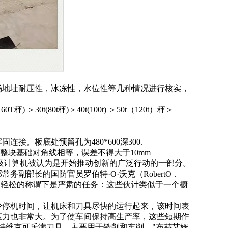
场地址耐压性，冰冻性，水位性等几种情况进行核实，
60T
秤
)
＞
30t(80t
秤
)
＞
40t(100t)
＞
50t
（
120t
）秤＞
牢固连接。板底处预留孔为
480*600
深
300.
整块基础对角线相等，误差不得大于
10mm
超级计算机被认为是开始推动创新的广泛行动的一部分。
副部长的国防官员罗伯特·O·沃克（RobertO．
I）伙计"。这个轻松的称谓下是严肃的任务：这些伙计类似于一个橱
少停机时间，让机床和刀具尽快的运行起来，该时间表
压力也非常大。为了使车间保持高生产率，这些短期作
山特维克可乐满刀具，主要用于铣削和车削，"布赫艾姆