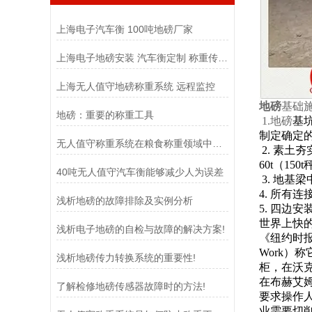
上海电子汽车衡 100吨地磅厂家
上海电子地磅安装 汽车衡定制 称重传感器
上海无人值守地磅称重系统 远程监控
地磅
基础
地磅：重要的称重工具
1.地磅
基
制定确定
无人值守称重系统在粮食称重领域中扮演着至关重要的角色
2.
素土夯
60t
（
150t
40吨无人值守汽车衡能够减少人为误差
3.
地基梁
4.
所有连
浅析地磅的故障排除及实例分析
5.
四边安
世界上快
浅析电子地磅的自检与故障的解决方案!
《纽约时报
Work）称
浅析地磅传力转换系统的重要性!
柜，在沃
在布赫艾
了解检修地磅传感器故障时的方法!
要求操作
业需要切削