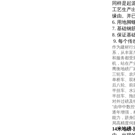
同样是起源
工艺生产
缘由。并
6.
用地脚
7.
基础钢
8.
保证基
9.
每个传
作为建材行
系，从丰富
和服务都受
机，站在产
鹰衡地磅厂
三轮车、农用
单桥车、双桥
后八轮、前四
半挂车、水泥
半挂车、拖挂
对外过磅及特
“由华中数
逐年增强，
能力，跻身
局高精度伺
14米地磅