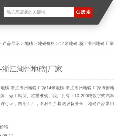
>
产品展示
>
地磅
>
地磅价格
> 14米地磅-浙江湖州地磅|厂家
磅-浙江湖州地磅|厂家
米地磅-浙江湖州地磅|厂家14米地磅-浙江湖州地磅|厂家鹰衡地
牌，做工精良、称重准确。我厂拥有：10-200吨数字式汽车
造许可证，自用工厂，各种生产检测设备齐全，地磅产品常用
现货，欢迎您咨询。地磅生产、地磅销售、地磅安装、地磅维
站式服务商鹰衡欢迎您！浙江湖州地磅
价格
08-12