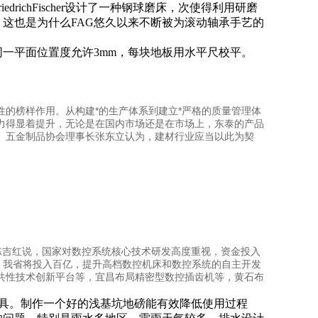
richFischer设计了一种钢球磨床，次使得利用研磨
这也是为什么FAG悠久以来不断被为滚动轴承手艺的
同一平面位置度允许
3mm
，每块地板用水平尺校平。
的榜样作用。从构建*的生产体系到建立*严格的质量管理体
力得显着提升，无论是在国内市场还是在市场上，东泰的产品
。五金制品协会理事长张东立认为，建材行业应当以此为契
长陈吉红说，国家对数控系统核心技术研发高度重视，资金投入
，我省将投入百亿，提升高档数控机床和数控系统的自主开发
共性技术创新平台等，宜昌布局精密型数控插齿机等，黄石布
具。制作一个好的浅基坑地磅能有效降低使用过程