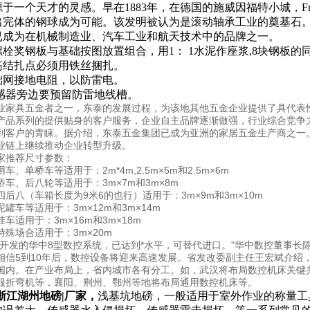
于一个天才的灵感。早在1883年，在德国的施威因福特小城，Fried
出完体的钢球成为可能。该发明被认为是滚动轴承工业的奠基石。
已成为在机械制造业、汽车工业和航天技术中的品牌之一。
螺栓奖钢板与基础按图放置组合，用
1
：
1
水泥作座浆
,8
块钢板的
筋结扎点必须用铁丝捆扎。
础网接地电阻，以防雷电。
感器旁边要预留防雷地线槽。
业家具五金者之一，东泰的发展过程，为该地其他五金企业提供了具代表性
产品系列的提供贴身的客户服务，企业自主品牌逐渐做强，行业综合竞争
到客户的青睐。据介绍，东泰五金集团已成为亚洲的家居五金生产商之一
业链上继续推动企业转型升级。
家推荐尺寸参数：
车、单桥车等适用于：2m*4m,2.5m×5m和2.5m×6m
车、后八轮等适用于：3m×7m和3m×8m
后八（车箱长度为9米6的也行）适用于：3m×9m和3m×10m
罐车等适用于：3m×12m和3m×14m
车适用于：3m×16m和3m×18m
殊场合适用于：3m×20m
控开发的华中8型数控系统，已达到*水平，可替代进口。"华中数控董事
相信5到10年后，数控设备将迎来高速发展。省发改委副主任王宏斌介绍
国内。在产业布局上，省内城市各有分工。如，武汉将布局数控机床关键
服折弯机等，襄阳、荆州、鄂州等地将布局通用数控机床等。
-浙江湖州地磅|厂家，
浅基坑地磅，一般适用于室外作业的称量工