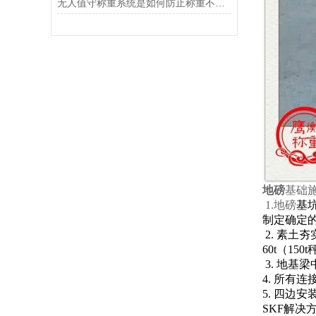
无人值守称重系统是如何防止称重不准确的？
地磅
基础
1.地磅
基
制定确定
2.
素土夯
60t
（
150t
3.
地基梁
4.
所有连
5.
四边安
SKF解决