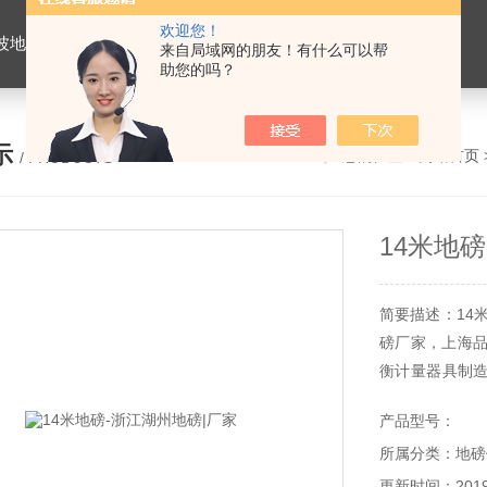
欢迎您！
价格，浙江地磅维修，杭州地磅，宁波地磅，湖州地磅
来自局域网的朋友！有什么可以帮
助您的吗？
示
您的位置：
网站首页
/ PRODUCTS
14米地
简要描述：14
磅厂家，上海品
衡计量器具制
尺寸吨位均有
产品型号：
修、地磅厂家一
所属分类：地磅
更新时间：2019-