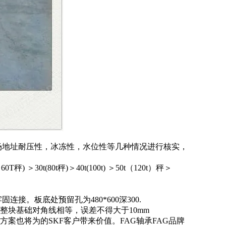
场地址耐压性，冰冻性，水位性等几种情况进行核实，
60T
秤
)
＞
30t(80t
秤
)
＞
40t(100t)
＞
50t
（
120t
）秤＞
牢固连接。板底处预留孔为
480*600
深
300.
整块基础对角线相等，误差不得大于
10mm
方案也将为的SKF客户带来价值。FAG轴承FAG品牌