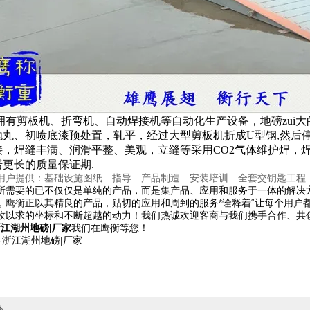
拥有剪板机、折弯机、自动焊接机等自动化生产设备，地磅zui
抛丸、初喷底漆预处置，轧平，经过大型剪板机折成U型钢,然后
接，焊缝丰满、润滑平整、美观，立缝等采用CO2气体维护焊，
更长的质量保证期.
用户提供：基础设施图纸—指导—产品制造—安装培训—全套交钥匙工程
所需要的已不仅仅是单纯的产品，而是集产品、应用和服务于一体的解决
，鹰衡正以其精良的产品，贴切的应用和周到的服务*诠释着“让每个用户
孜以求的坐标和不断超越的动力！我们热诚欢迎客商与我们携手合作、共
浙江湖州地磅|厂家
我们在鹰衡等您！