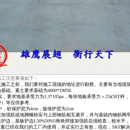
施工注意事项如下：
坑施工之前，我们要对施工现场的地址进行勘察。主要有当地现
的基础。素土要求基础为
4060*19050.
实，要求地基承受力为
1.3*105pa
，每块地板承受力＞
25t(50T
秤，
秤）等仅供参考。
中，砼保护层为
4cm
，版保护层为
2cm
接加强筋或地脚螺栓应与上部钢筋相互避开，并与基础内钢筋网
装护边，基板护边
L50%50%5
角铁焊接加强筋后须校直，校水平，
方案已经在我们的工厂内使用，并证实行之有效，现在，SKF解决