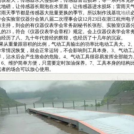
的误差大，传感器水入侵损坏，传感器雷击损坏，等一系列常见
坑地磅，让传感器长期泡在水里面，让传感器进水损坏；雷雨天
雷雨天季节都是传感器大批量更换的季节。所以制作浅基坑
地磅
学会实验室仪器分会第八届二次理事会议12月23日在浙江杭州
勇主持，到会的有仪器仪表学会常务副秘书长张彤、实验室仪器分
7人的23，符合《仪器仪表学会章程》规定。会上仪器仪表学会常
她经历了八、九十年代曾经的辉煌，也经历了十几年的沉寂。
如果从重量跟容积的比例，气动工具输出的功率比电动工具大。2
异常情况恢复，就会正常运转，不会影响到工具本身。3、气动工
样，沾水后会产生致命的危险。4、气动工具很容易发挥全部能力
。6、维护简单方便，只需要定时加油保养。7、工具本身的结构
或者的场合可以放心使用。