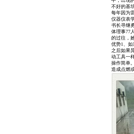
中，出现
不好的基
每年因为
仪器仪表
书长寻继
体理事7
的过往，
优势1、
之后如果
动工具一
操作简单
造成点燃