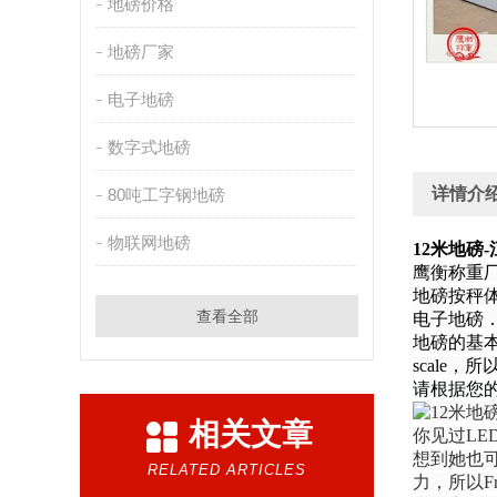
地磅价格
地磅厂家
电子地磅
数字式地磅
详情介
80吨工字钢地磅
物联网地磅
12米地磅
鹰衡称
地磅按秤
查看全部
电子地磅
地磅的基
scale，
请根据您
相关文章
你见过LE
想到她也
RELATED ARTICLES
力，所以Fra