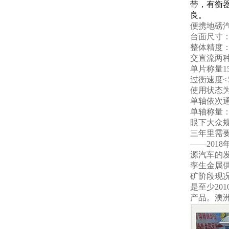
带，有衡
良。
便携
地磅
台面尺寸
整体精度
交直流两
单片称量
1
过衡速度
<
使用状态
单轴依次
单轴称量
眼下大众规
三年里需要
——201
源汽车的
孪生金属
矿阶段现况
是至少2
产品。澳洲