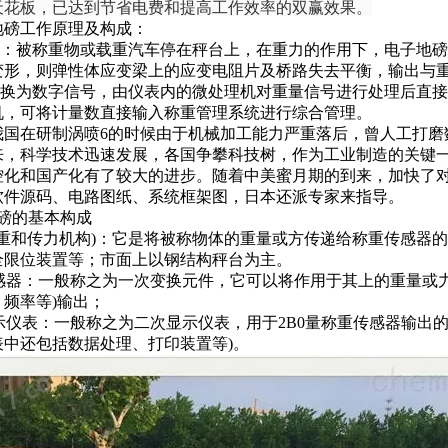
天花板，已达到节省电费和提高工作效率的双赢效果。
地磅工作原理及构成：
：
被称重物或载重汽车停在秤台上，在重力的作用下，
电子地磅
变形，则弹性体应变梁上的应变电阻片及桥路失去平衡，输出与
D转换为数字信号，由仪表内的微处理机对重量信号进行处理后直
机，可将计量数直接输入称重管理系统进行综合管理。
我国在研制涡喷6的时候由于机械加工能力严重落后，曾人工打磨
以来，科学技术迅速发展，各国争攀科技树，作为工业制造的关键一
控化和国产化有了较大的进步。随着中美蜜月期的到来，加快了
软件源码、电路图纸、系统框架图，日本还派专家来指导。
地磅的基本构成
承重和传力机构)：
它是将被称物体的重量或方传递给称重传感器的
全限位装置等；市面上以钢结构秤台为主。
感器：
一般称之为一次变换元件，它可以将作用于其上的重量或
频率等)输出；
显示仪表：
一般称之为二次显示仪表，用于
2B0量称重传感器输出
表中还包括数据处理、打印装置等)。