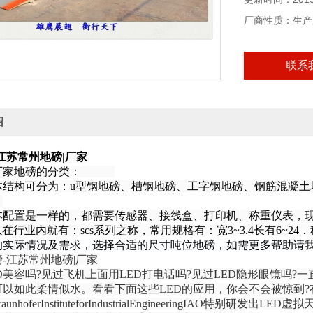
厂商性质：生产
联系
绍
-江苏常州地磅|厂家
重厂家地磅的分类：
体结构可分为：
u型钢地磅、槽钢地磅、工字钢地磅、钢筋混凝
．
本配置是一样的，都需要传感器、接线盒、打印机、称重仪表，
所以在行业内就有：scs系列之称，常用规格有：宽3~3.4长有6~24．称
的实际情况及需求，选择合适的尺寸吨位地磅，如需更多帮助请
D美容吗?见过飞机上面用LED打电话吗?见过LED隐形眼镜吗?
可以如此柔情似水。看看下面这些LED的应用，你会不会被惊到?
unhoferInstituteforIndustrialEngineeringIA