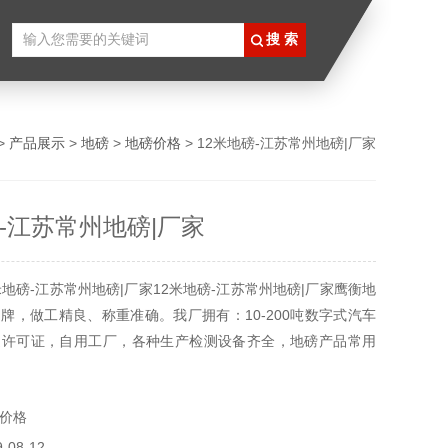
>
产品展示
>
地磅
>
地磅价格
> 12米地磅-江苏常州地磅|厂家
磅-江苏常州地磅|厂家
米地磅-江苏常州地磅|厂家12米地磅-江苏常州地磅|厂家鹰衡地
牌，做工精良、称重准确。我厂拥有：10-200吨数字式汽车
造许可证，自用工厂，各种生产检测设备齐全，地磅产品常用
现货，欢迎您咨询。地磅生产、地磅销售、地磅安装、地磅维
站式服务商鹰衡欢迎您！江苏常州地磅
价格
08-12