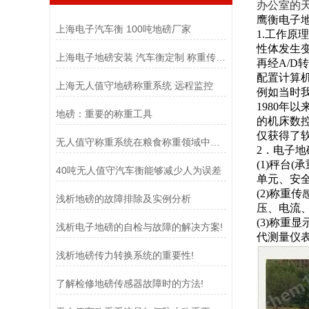
办公室的
鹰衡电子
上海电子汽车衡 100吨地磅厂家
1.
工作原理
性体发生
上海电子地磅安装 汽车衡定制 称重传感器
再经
A/
配置计算
上海无人值守地磅称重系统 远程监控
例如当时
1980年
地磅：重要的称重工具
的机床数
仅获得了
无人值守称重系统在粮食称重领域中扮演着至关重要的角色
2．电子
(1)秤台(
40吨无人值守汽车衡能够减少人为误差
单元、安
(2)
称重传
浅析地磅的故障排除及实例分析
压、电流、
(3)称重
浅析电子地磅的自检与故障的解决方案!
代测量仪
浅析地磅传力转换系统的重要性!
了解检修地磅传感器故障时的方法!