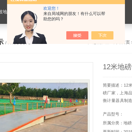
欢迎您！
价格，浙江地磅维修，杭州地磅，宁波地磅，湖州地磅
来自局域网的朋友！有什么可以帮
助您的吗？
示
您的位置：
网站首页
/ PRODUCTS
12米地
简要描述：12
磅厂家，上海品
衡计量器具制
尺寸吨位均有
产品型号：
修、地磅厂家一
所属分类：地磅
更新时间：2019-