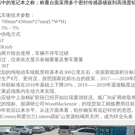
器中的笔记本之称；称重台面采用多个密封传感器镶嵌到高强度
汽车衡技术参数：
：
700mm*430mm*27mm(L*W*H)
：
3%－5%
种供电方式
5T
5Km/h
为两片组合使用，车辆不停车过磅
通过，仪表依次显示各轴重量及整车重量
：
30T
划的纯电动车续航里程基本在300公里左右，依据新能源积分标准2
生产8万、更何况，按照国家此前出台的政策，2017——2020
8年补助标准在2016年基础上下降20%，2019——2020年退
发展必须靠内生动力来实现。
供应链中上游精矿阶段已经开始出现紧俏状况。炼厂向矿商收取将
的指标。据调研公司WoodMackenzie，的现货加工精炼费用
010年前后以来水平。从这方面来看，铅价确实有追赶锌价的意
Century和爱尔兰Lisheen因矿山资源枯竭而关闭，成为锌业