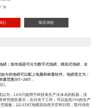
厂家
我们
留言询价
土地磅；按传感器可分为数字式地磅、模拟式地磅、全
现如今的地磅可以配上电脑和称重软件。地磅英文为：
重范围30T~200T．
我们。
一直以为，LED只能用于科技来生产冷冰冰的机器，没
有研究报告显示，在日光下工作，可以提高15%的生产
O特别研发出LED虚拟天空面板，以LED灯泡模拟自然天空和日照，取代传统