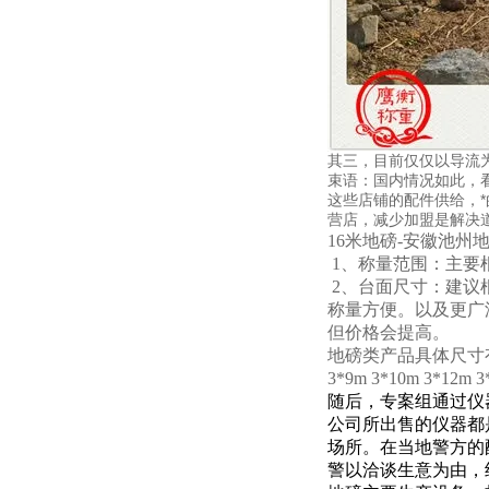
其三，目前仅仅以导流
束语：国内情况如此，看
这些店铺的配件供给，*
营店，减少加盟是解决
16米地磅-安徽池州地
1、称量范围：主要根
2、台面尺寸：建议根
称量方便。以及更广泛
但价格会提高。
地磅类产品具体尺寸有：小地磅1
3*9m 3*10m 3*12
随后，专案组通过仪
公司所出售的仪器都
场所。在当地警方的
警以洽谈生意为由，