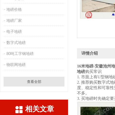
地磅价格
地磅厂家
电子地磅
数字式地磅
详情介绍
80吨工字钢地磅
物联网地磅
16米地磅-安徽池州地
地磅
购买常识
1. 市面上有U型
查看全部
2. 推荐购买数字
度、稳定性和可靠性
不多。
3. 买地磅时先确
相关文章