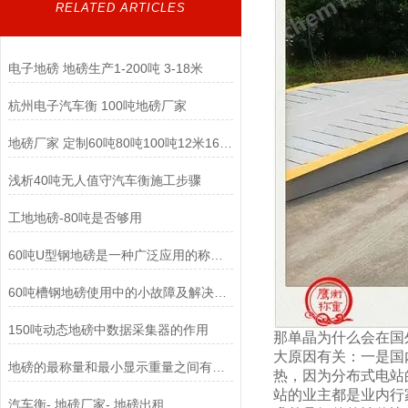
RELATED ARTICLES
电子地磅 地磅生产1-200吨 3-18米
杭州电子汽车衡 100吨地磅厂家
地磅厂家 定制60吨80吨100吨12米16米工地地磅
浅析40吨无人值守汽车衡施工步骤
工地地磅-80吨是否够用
60吨U型钢地磅是一种广泛应用的称重设备
60吨槽钢地磅使用中的小故障及解决办法
150吨动态地磅中数据采集器的作用
那单晶为什么会在国
大原因有关：一是国
地磅的最称量和最小显示重量之间有什么关系？
热，因为分布式电站
站的业主都是业内行
汽车衡- 地磅厂家- 地磅出租