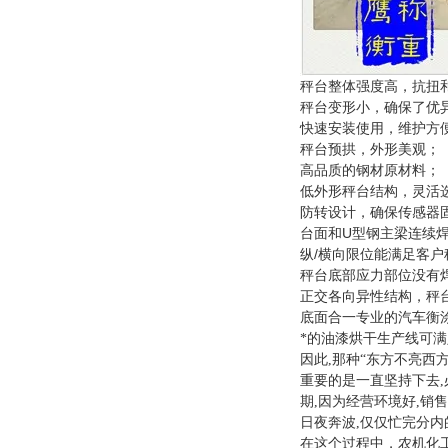
秤台整体强度高，抗扭
秤台变形小，确保了优
快速安装使用，维护方
秤台预拱，外形美观；
高品质的钢材原材料；
低外形秤台结构，灵活
防转设计，确保传感器
U
台面和
型钢主梁连续
/
纵
横向限位能满足客户
秤台底部应力部位没有
正交各向异性结构，秤
底面合一专业的汽车衡
*的油漆烘干生产线可
因此,那种“东方不亮西
重要的是一直坚持下去
期,因为经营环境好,销
日夜奔波,仅仅忙完分内
在这个过程中，农机化