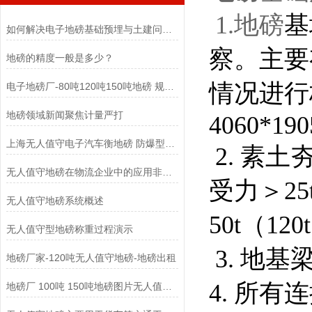
1.地磅
基
如何解决电子地磅基础预埋与土建问题导致的四角误差大？
察。主要
地磅的精度一般是多少？
情况进行
电子地磅厂-80吨120吨150吨地磅 规格可定制
地磅领域新闻聚焦计量严打
4060*190
上海无人值守电子汽车衡地磅 防爆型定制地磅
2.
素土
无人值守地磅在物流企业中的应用非常广泛
受力＞
25
无人值守地磅系统概述
50t
（
120t
无人值守型地磅称重过程演示
3.
地基
地磅厂家-120吨无人值守地磅-地磅出租
4.
所有连
地磅厂 100吨 150吨地磅图片无人值守地磅