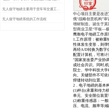
无人值守地磅主要用于货车等交通工具的称重
中心项目主要是改进
俄“战略创意机构"
无人值守地磅系统的工作流程
增材制造。诞生于莫
型商业卫星“平板—
鹰衡电子地磅工作原
1.
工作原理：
被称重
性体发生变形，则弹
再经
A/D转换为数
配置计算机，可将计
"国家发改委产业协调
成社会共识。同时,
院士、华中科技大学
向。关键部件不可依
焊缝转动到位置。
2．电子地磅的基本
(1)秤台(承重和传力
单元、安全限位装置
(2)
称重传感器：
一般
压、电流、频率等)