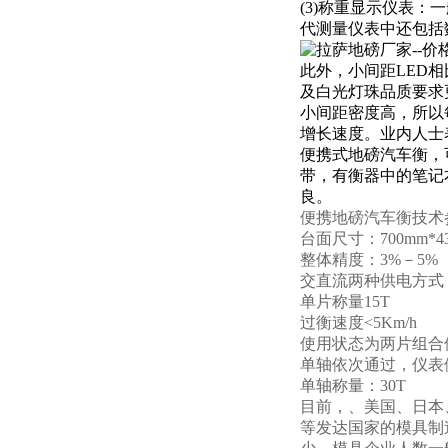
(3)称重显示仪表：
一
代测量仪表中还包括
此外，小间距LED
及白光灯珠品质要求更
小间距密度高，所以
增长速度。业内人士
便携式地磅汽车衡，
带，有衡器中的笔记
良。
便携
地磅
汽车衡技术
台面尺寸：
700mm*4
整体精度：
3%－5%
交直流两种供电方式
单片称量
15T
过衡速度
<5Km/h
使用状态为两片组合
单轴依次通过，仪表
单轴称量：
30T
目前，、美国、日本
等发达国家的模具制