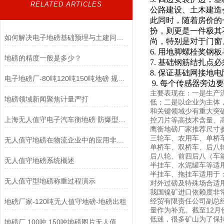
RELATED ARTICLES
公路建设、土木建造
此同时，随着房价的
扮，则更是一件极其
如何解决电子地磅基础预埋与土建问题导致的四角误差大？
尚，特别是对于门窗
6.
用地脚螺栓奖钢板
地磅的精度一般是多少？
7.
基础钢筋结扎点必
8.
保证基础网接地电
电子地磅厂-80吨120吨150吨地磅 规格可定制
9.
每个传感器旁边要
主要表现在：一是生产
地磅领域新闻聚焦计量严打
低；二是以企业为主体
和关键领域少有重大突
上海无人值守电子汽车衡地磅 防爆型定制地磅
控刀片等高技术含量、
鹰衡地磅厂家推荐尺寸
三轮车、农用车、单桥车等适
无人值守地磅在物流企业中的应用非常广泛
单桥车、双桥车、后八轮
后八轮、前四后八（车箱长
无人值守地磅系统概述
半挂车、水泥罐车等适用于
半挂车、拖挂车适用于：3
无人值守型地磅称重过程演示
对外过磅及特殊场合适用
我国镍矿进口依赖度非
经贸有限责任公司副总
地磅厂家-120吨无人值守地磅-地磅出租
量作为补充。截至12月
低迷，很多矿山为了保
地磅厂 100吨 150吨地磅图片无人值守地磅