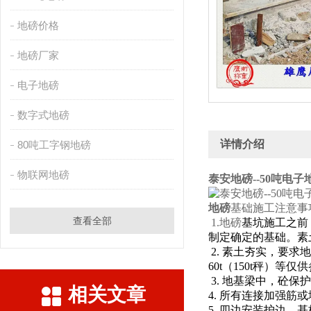
地磅价格
地磅厂家
电子地磅
数字式地磅
详情介绍
80吨工字钢地磅
物联网地磅
泰安地磅--50吨电子
地磅
基础施工注意事
查看全部
1.地磅
基坑施工之前
制定确定的基础。素
2.
素土夯实，要求地
60t
（
150t
秤）等仅供
3.
地基梁中，砼保护
相关文章
4.
所有连接加强筋或
5.
四边安装护边，基