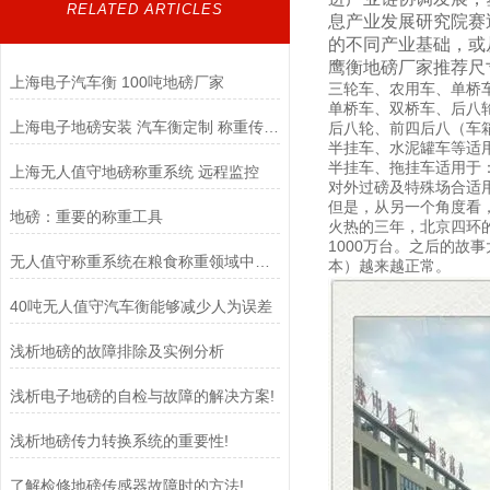
RELATED ARTICLES
息产业发展研究院赛
的不同产业基础，或
鹰衡地磅厂家推荐尺
上海电子汽车衡 100吨地磅厂家
三轮车、农用车、单桥车等适
单桥车、双桥车、后八轮
上海电子地磅安装 汽车衡定制 称重传感器
后八轮、前四后八（车箱长
半挂车、水泥罐车等适用于
半挂车、拖挂车适用于：3
上海无人值守地磅称重系统 远程监控
对外过磅及特殊场合适用
但是，从另一个角度看
地磅：重要的称重工具
火热的三年，北京四环
1000万台。之后的故
无人值守称重系统在粮食称重领域中扮演着至关重要的角色
本）越来越正常。
40吨无人值守汽车衡能够减少人为误差
浅析地磅的故障排除及实例分析
浅析电子地磅的自检与故障的解决方案!
浅析地磅传力转换系统的重要性!
了解检修地磅传感器故障时的方法!