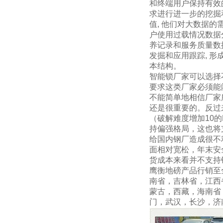
和终端用户保持有效的
求进行进一步的挖掘
值, 他们对大数据
户使用过载情况数据
养记录和服务质量数
发掘和应用跟踪, 形
本结构。
智能锁厂家可以选择
要求这类厂家必须能
不能简单地相信厂家
还是很重要的。反过
（破解难度增加10
持偏强格局，这也将
给国内钢厂造成很不
面相对宽松，年末安
货成本来看并不支持
鹰衡地磅
产品行销至
南省
，
吉林省
，
江西
蒙古
，
西藏
，
海南省
门，武汉，长沙，济