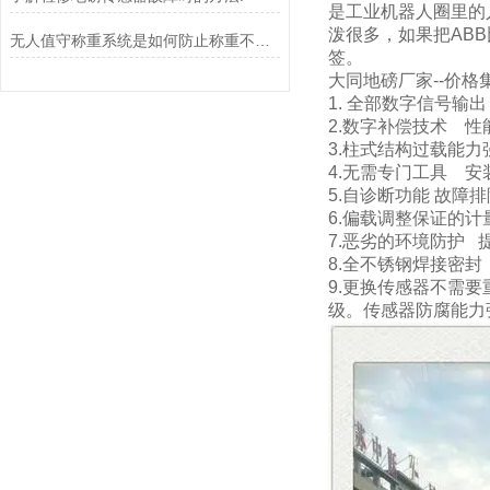
是工业机器人圈里的
泼很多，如果把AB
无人值守称重系统是如何防止称重不准确的？
签。
大同地磅厂家--价格
1.
全部数字信号输出
2.
数字补偿技术
性
3.
柱式结构过载能力
4.
无需专门工具
安
5.
自诊断功能
故障排
6.偏载调整保证的计
7.恶劣的环境防护
8.
全不锈钢焊接密封
9.
更换传感器不需要
级。
传感器防腐能力