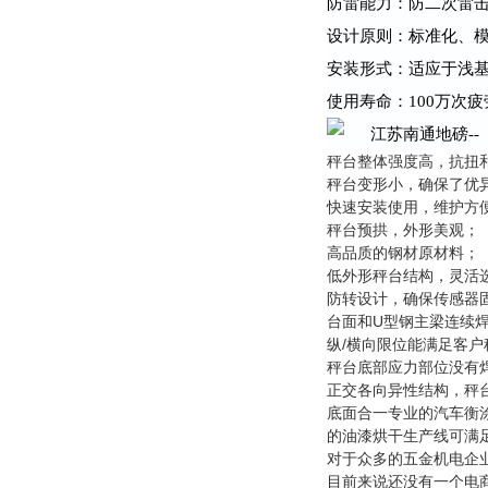
防雷能力：防二次雷
设计原则：标准化、
安装形式：适应于浅
使用寿命：100万次
秤台整体强度高，抗扭
秤台变形小，确保了优
快速安装使用，维护方
秤台预拱，外形美观；
高品质的钢材原材料；
低外形秤台结构，灵活
防转设计，确保传感器
U
台面和
型钢主梁连续
/
纵
横向限位能满足客户
秤台底部应力部位没有
正交各向异性结构，秤
底面合一专业的汽车衡
的油漆烘干生产线可满
对于众多的五金机电企
目前来说还没有一个电