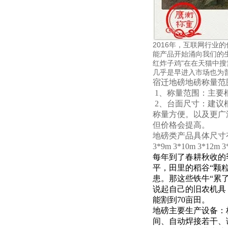
2016年，互联网行
能产品开始涌向我们的
红炸子鸡"在在天猫中搜
几乎是早进入市场也为
宿迁地磅
地磅
称量范
1、称量范围：主要根
2、台面尺寸：建议根
称量方便。以及更广泛
但价格会提高。
地磅类产品具体尺寸有：小地磅1
3*9m 3*10m 3*12
每年到了春耕秋收的
平，田里的稻谷“颗
患。那这些铁牛“累
说起自己的旧农机具
能割到70亩田。
地磅
主要生产设备：
间、自动焊接若干、