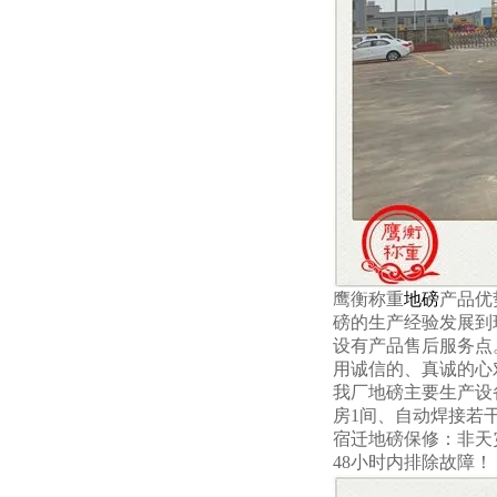
鹰衡称重
地磅
产品优
磅的生产经验发展到
设有产品售后服务点
用诚信的、真诚的心
我厂
地磅
主要生产设
房1间、自动焊接若
宿迁地磅
保修：非天
48小时内排除故障！