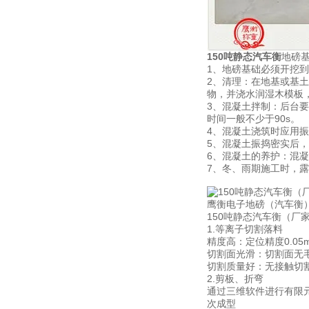
150吨静态汽车衡
地磅
1、地磅基础必须开挖
2、清理：在地基或基
物，并浇水润湿木模板
3、混凝土拌制：后台
时间一般不少于90s。
4、混凝土浇筑时应用
5、混凝土振捣密实后
6、混凝土的养护：混
7、冬、雨期施工时，
鹰衡电子地磅（汽车衡
150吨静态汽车衡（厂家
1.等离子
精度高：定位精度0.05
切割面光滑：切割面无毛
切割质量好：无接触切
2.剪板、折弯
通过三维软件进行有限元
次成型