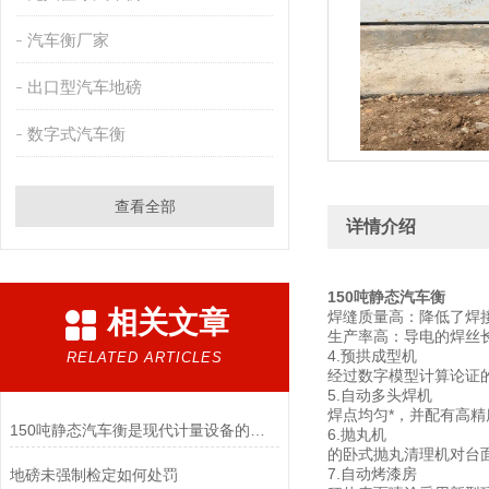
汽车衡厂家
出口型汽车地磅
数字式汽车衡
查看全部
详情介绍
150吨静态汽车衡
相关文章
焊缝质量高：降低了焊
生产率高：导电的焊丝
4.预拱成型机
RELATED ARTICLES
经过数字模型计算论证
5.自动多头焊机
焊点均匀*，并配有高
150吨静态汽车衡是现代计量设备的重要组成部分
6.抛丸机
的卧式抛丸清理机对台面
7.自动烤漆房
地磅未强制检定如何处罚