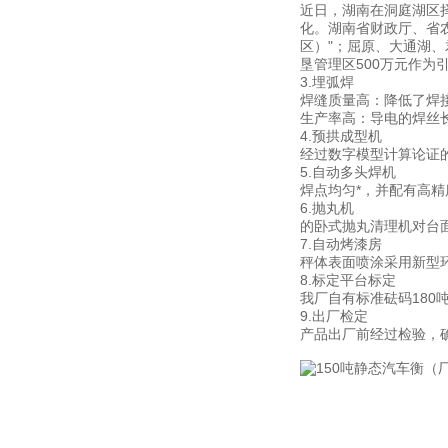
近日，湖南在洞庭湖区
化。湖南省财政厅、省
区）"；屈原、大通湖、
垦管理区500万元作
3.埋弧焊
焊缝质量高：降低了焊
生产率高：导电的焊丝
4.预拱成型机
经过数字模型计算论证
5.自动多头焊机
焊点均匀*，并配有高
6.抛丸机
的卧式抛丸清理机对台面
7.自动烤漆房
秤体表面喷涂采用新型
8.标定平台标定
我厂自有标准砝码180
9.出厂检定
产品出厂前经过检验，