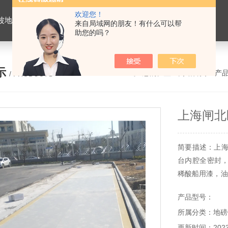
欢迎您！
价格，浙江地磅维修，杭州地磅，宁波地磅，湖州地磅
来自局域网的朋友！有什么可以帮
助您的吗？
示
您的位置：
网站首页
>
产
/ PRODUCTS
上海闸北
简要描述：上海
台内腔全密封
稀酸船用漆，油
强。我们公司
产品型号：
等问题，抗腐
所属分类：地磅
用磅站、化工
口码头、
更新时间：2023-