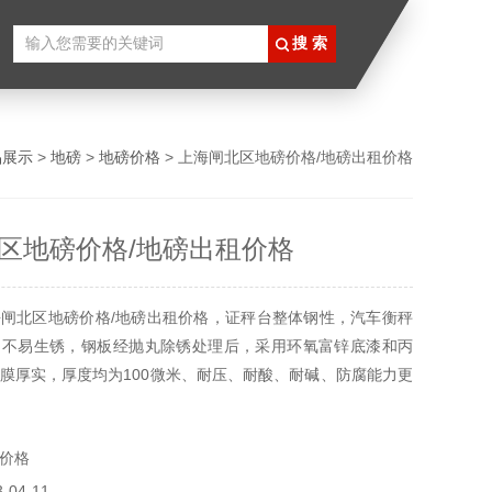
品展示
>
地磅
>
地磅价格
> 上海闸北区地磅价格/地磅出租价格
区地磅价格/地磅出租价格
闸北区地磅价格/地磅出租价格，证秤台整体钢性，汽车衡秤
，不易生锈，钢板经抛丸除锈处理后，采用环氧富锌底漆和丙
膜厚实，厚度均为100微米、耐压、耐酸、耐碱、防腐能力更
电子汽车衡秤优点：解决了传统汽车衡精度低、使用寿命缩短
能力、结构稳定、自重大、定位准、不变形、免维护适用为公
价格
企业、物流运输行业、建筑结构、桥梁、车辆、支架、机械港
04-11