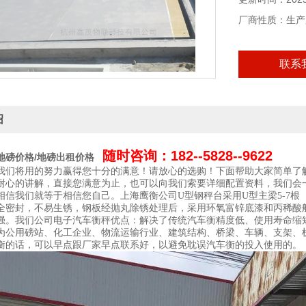
厂商性质：生产
联系
绍
随时咨询：182--5828--9622
地磅价格/地磅出租价格
我们将用的努力赢得您十分的满意！请放心的选购！下面帮助大家简单了
耐心的讲解，直接您满意为止，也可以向我们索要详细配置资料，我们会
相信我们就等于相信您自己
。
上海鹰衡公司
U型钢秤台采用U型主梁5-7
全密封，不易生锈，钢板经抛丸除锈处理后，采用环氧富锌底漆和丙稀酸船
强。我们公司电子汽车衡秤优点：解决了传统汽车衡精度低、使用寿命缩
为公用磅站、化工企业、物流运输行业、建筑结构、桥梁、车辆、支架、
衡的话，可以早点跟厂家早点联系好，以避免耽误汽车衡的投入使用的。