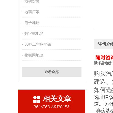
地磅价格
地磅厂家
电子地磅
数字式地磅
详情介
80吨工字钢地磅
物联网地磅
随时咨询：
洪泽县地磅
查看全部
购买汽
建造、
如何选
选址建
相关文章
道。另
RELATED ARTICLES
地磅基