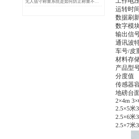
工作电
无人值守称重系统是如何防止称重不准确的？
运转时
数据刷
数字模
输出信
通讯波
车号
/
材料存
产品型
分度值
传感器
地磅台
2×4m 3×
2.5×5米
2.5×6米
2.5×7米