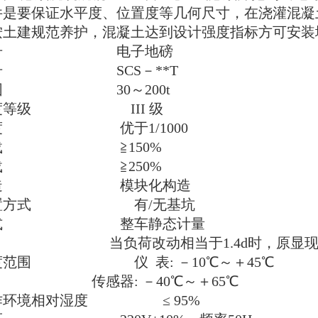
件是要保证水平度、位置度等几何尺寸，在浇灌混凝
按土建规范养护，混凝土达到设计强度指标方可安装
号
电子地磅
号
SCS－**T
围
30～200t
度等级
III 级
度
优于1/1000
载
≧150%
载
≧250%
造
模块化构造
置方式
有/无基坑
式
整车静态计量
当负荷改动相当于1.4d时，原显现的数
度范围
仪 表: －10℃～＋45℃
器: －40℃～＋65℃
作环境相对湿度
≤ 95%