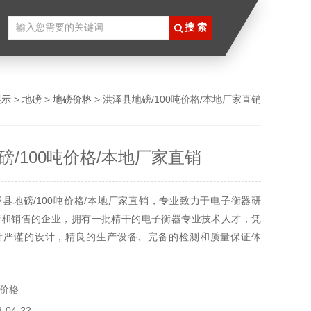
展示
>
地磅
>
地磅价格
> 洪泽县地磅/100吨价格/本地厂家直销
磅/100吨价格/本地厂家直销
县地磅/100吨价格/本地厂家直销，专业致力于电子衡器研
产和销售的企业，拥有一批精干的电子衡器专业技术人才，凭
新严谨的设计，精良的生产设备、完备的检测和质量保证体
供品质的衡器。现在市面上的汽车衡按传感器可分为全电子汽
车衡、模拟式汽车衡。汽车衡按秤体结构可分为：u型钢汽车
价格
衡、工字钢汽车衡。他们的基本配臵是一样的。所使用的磅
04-22