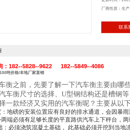
厂商性质：生产
联系
绍
182--5828--9622 182--5849--4086
/100吨价格/本地厂家直销
车衡之前，先要了解一下汽车衡主要由哪
汽车衡尺寸的选择、
U
型钢结构还是槽钢等
择一款经济又实用的汽车衡呢？主要从以
议：地磅的安装位置应有良好的排水通道，会因暴雨
外两端必须有足够长度的平直路供汽车上下秤台，两
础：必须浇筑混凝土基础， 此基础必须开挖到当地