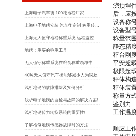
浇预埋
上海电子汽车衡 100吨地磅厂家
后，应
设备称
上海电子地磅安装 汽车衡定制 称重传感器
设备型
称量范
上海无人值守地磅称重系统 远程监控
静态精
地磅：重要的称重工具
秤台刚
平安超
无人值守称重系统在粮食称重领域中扮演着至关重要的角色
极限超
40吨无人值守汽车衡能够减少人为误差
秤体构
秤体装
浅析地磅的故障排除及实例分析
称量方
浅析电子地磅的自检与故障的解决方案!
鉴别力
工作温
浅析地磅传力转换系统的重要性!
传感
了解检修地磅传感器故障时的方法!
顺应工