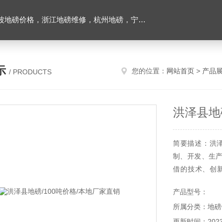
价格，浙江地磅维修，杭州地磅，宁波地磅，湖州地磅
示
您的位置：
网站首页
>
产品
/ PRODUCTS
洪泽县地
简要描述：洪泽
制、开发、生
借的技术、创
系，为用户提
产品型号：
车衡、数字汽
所属分类：地磅
衡、槽钢汽车
体、传感器
更新时间：2023-