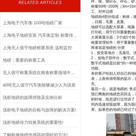
秤、煤、煤矸石、碎石、砂
RELATED ARTICLES
称量
50
吨
~200
吨（
3m×16
工、对外过磅
地磅由
4
部分组成：称体，
，日期，毛重，皮重。
上海电子汽车衡 100吨地磅厂家
地磅可以选配大屏幕，电脑
打印机：用于打印重量数据
上海电子地磅安装 汽车衡定制 称重传感器
大屏幕显示器：
3
寸或
5
寸
称重管理软件：用于重量数
上海无人值守地磅称重系统 远程监控
再者就是地磅的
分类
1
．按安装地分：无基坑、
2
．
按电子部件分：数字式
地磅：重要的称重工具
数字式地磅是比较*的一种
功能。
无人值守称重系统在粮食称重领域中扮演着至关重要的角色
有的客户怕别人对自己的地
表，上面有很明显的提示，
失。
40吨无人值守汽车衡能够减少人为误差
最后一点，就是地磅的
售
我们鹰衡的地磅您买回去，
浅析地磅的故障排除及实例分析
的时候，给您进行过培训了
间内迅速排除故障，因为我
浅析电子地磅的自检与故障的解决方案!
养。如果您的地磅已经过了
浅析地磅传力转换系统的重要性!
了解检修地磅传感器故障时的方法!