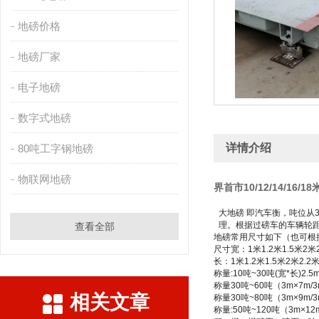
地磅价格
地磅厂家
电子地磅
数字式地磅
详情介绍
80吨工字钢地磅
物联网地磅
界首市10/12/14/16
大地磅
即汽车衡，吨位从
理。根据过磅车的车辆轮
查看全部
地磅常用尺寸如下（也可根
尺寸宽：
1
米
1.2
米
1.5
米
2
米
长：
1
米
1.2
米
1.5
米
2
米
2.2
称量
:10
吨
~30
吨
(
宽
*
长
)2.5
称量
30
吨
~60
吨（
3m×7m/
相关文章
称量
30
吨
~80
吨（
3m×9m/
称量
:50
吨
~120
吨（
3m×12