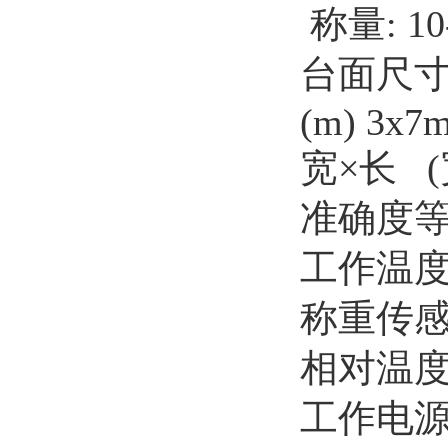
称量: 10-2
台面尺
(m) 3x7m
宽
×长 (宽
准确度
工作温
称重传
相对温
工作电