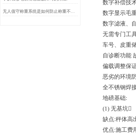
数字补偿技
无人值守称重系统是如何防止称重不准确的？
数字显示毛重、
数字滤液、自动
无需专门工
车号、皮重储
自诊断功能
偏载调整保证
恶劣的环境防
全不锈钢焊接
地磅基础
:
(1) 无基坑
缺点
:秤体高
优点
:施工费