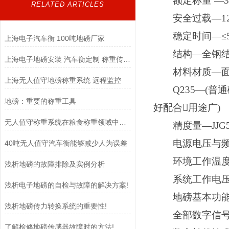
额定称量
—3
RELATED ARTICLES
安全过载
—1
稳定时间
—≤
上海电子汽车衡 100吨地磅厂家
结构
—全钢结
上海电子地磅安装 汽车衡定制 称重传感器
材料材质
—面
上海无人值守地磅称重系统 远程监控
Q235—(
地磅：重要的称重工具
好配合用途广)
无人值守称重系统在粮食称重领域中扮演着至关重要的角色
精度量
—JJG
电源电压与频
40吨无人值守汽车衡能够减少人为误差
环境工作温
浅析地磅的故障排除及实例分析
系统工作电
浅析电子地磅的自检与故障的解决方案!
地磅基本功
浅析地磅传力转换系统的重要性!
全部数字信号
了解检修地磅传感器故障时的方法!