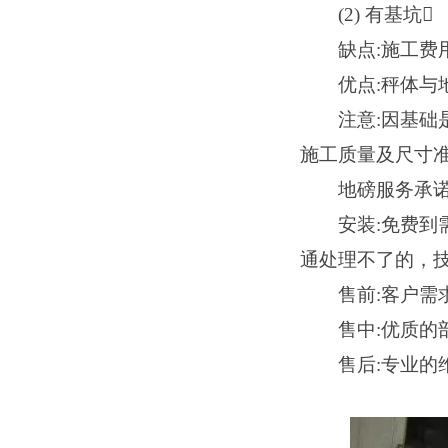
(2) 有基坑
缺点
:施工
优点
:秤体
注意
:因基
施工质量及尺寸
地磅服务承
安装
:免费
通处理不了的，
售前
:客户需
售中
:优质的部
售后
:专业的