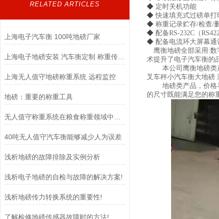
RELATED ARTICLES
◆
定时关机功能
◆
快速填充式过磅单打
◆
称重记录贮存
/检查/
◆
配备
RS-232C（RS4
上海电子汽车衡 100吨地磅厂家
◆
配备电流环大屏幕通
鹰衡地磅全部采用
:
上海电子地磅安装 汽车衡定制 称重传感器
术提升了电子汽车衡的
本公司鹰衡地磅类
上海无人值守地磅称重系统 远程监控
叉车秤小汽车衡大地磅 
地磅类产品，价格
的尺寸既能满足您的称
地磅：重要的称重工具
无人值守称重系统在粮食称重领域中扮演着至关重要的角色
40吨无人值守汽车衡能够减少人为误差
浅析地磅的故障排除及实例分析
浅析电子地磅的自检与故障的解决方案!
浅析地磅传力转换系统的重要性!
了解检修地磅传感器故障时的方法!