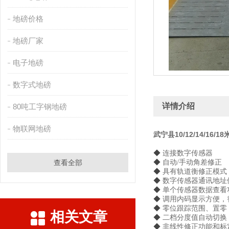
地磅价格
地磅厂家
电子地磅
数字式地磅
详情介绍
80吨工字钢地磅
物联网地磅
武宁县10/12/14/16/
◆
连接数字传感器
查看全部
◆
自动
/手动角差修正
◆
具有轨道衡修正模式
◆
数字传感器通讯地址
◆
单个传感器数据查看
◆
调用内码显示方便，
◆
零位跟踪范围、置零
相关文章
◆
二档分度值自动切换
◆
非线性修正功能和标