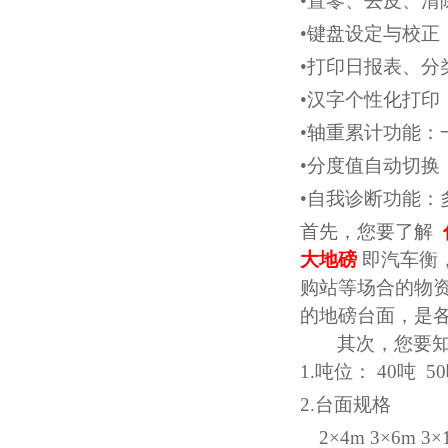
•置零、去皮、清
•键盘设定与校正
•打印日报表、
•汉字个性化打
•轴重累计功能
•分度值自动切换
•自我诊断功能：
首先，您要了解
大地磅
即汽车衡
购站等场合的物
的地磅台面，是
其次，您要
1.吨位：
40
吨
50
2.台面规格
2×4m 3×6m 3×