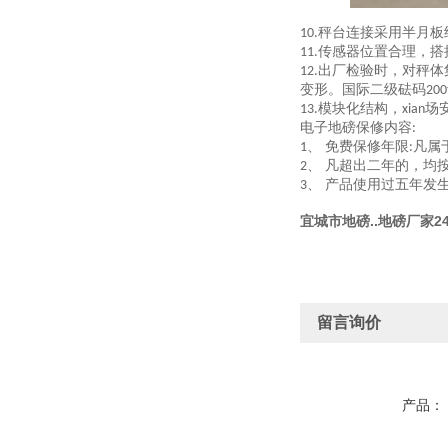
秤台连接采用半月板
10.
传感器位置合理，搭
11.
出厂检验时，对秤体
12.
变形。国际二级砝码
200
模块化结构，
场
13.
xian
电子地磅保修内容
:
、 免费保修年限
凡属
1
:
、 凡超出二年的，均
2
、 产品使用过五年发
3
宜城市地磅..地磅厂家2
留言询价
产品：