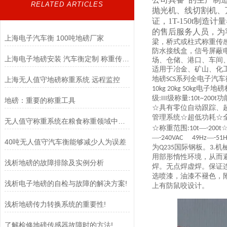
RELATED ARTICLES
抛光机、线切割机、万
证，1T-150t制
的售后服务人员，为
上海电子汽车衡 100吨地磅厂家
梁，桥式或柱式称重传
防水接线盒，信号屏蔽
上海电子地磅安装 汽车衡定制 称重传感器
场、仓储、港口、车间
适用于冶金、矿山、化
地磅
系列全电子汽车
上海无人值守地磅称重系统 远程监控
SCS
电子地磅
10kg 20kg 50kg
级
级称量
功
:III
:10t~200t
地磅：重要的称重工具
☆具有零位自动跟踪、
管理系统☆超低功耗☆
无人值守称重系统在粮食称重领域中扮演着至关重要的角色
☆称重范围
—
:10t
-200t
—
—
-240VAC 49Hz
-51
40吨无人值守汽车衡能够减少人为误差
为
国际钢板。
机
Q235
3.
用部形惰性环境，从而
浅析地磅的故障排除及实例分析
焊。无点焊虚焊。保证
选喷漆，油漆不褪色，
浅析电子地磅的自检与故障的解决方案!
上有防鼠咬设计。
浅析地磅传力转换系统的重要性!
了解检修地磅传感器故障时的方法!