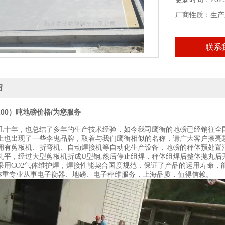
厂商性质：生产
联系
绍
200）吨地磅价格/为您服务
几十年，也总结了多年的生产技术经验，如今我司鹰衡的地磅已经销往全
上也出现了一些李鬼品牌，取着与我们鹰衡相似的名称，请广大客户擦亮
剪板机、折弯机、自动焊接机等自动化生产设备，地磅的秤体预处置消
轧平，经过大型剪板机折成
U型钢,然后停止组焊，秤体组焊后整体抛丸
采用CO2气体维护焊，焊接性能契合国度规范，保证了产品的运用寿命，
称重专业从事电子衡器、地磅、电子秤维服务，上海品质，值得信赖。