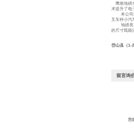
鹰衡地磅
术提升了电
本公司
叉车秤小汽
地磅类
的尺寸既能
岱山县（1-
留言询
您