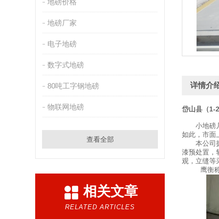
地磅价格
地磅厂家
电子地磅
数字式地磅
详情介
80吨工字钢地磅
物联网地磅
岱山县（1-
小地磅
如此，市面
查看全部
本公司拥有
漆预处置，
观，立缝等
鹰衡
相关文章
RELATED ARTICLES