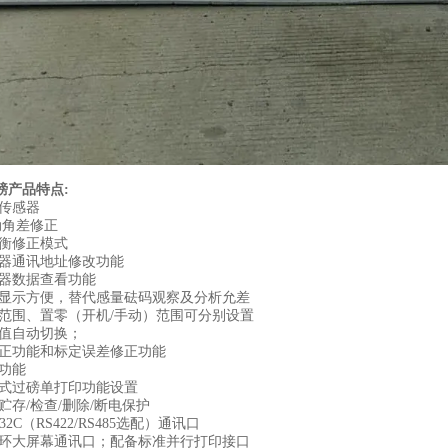
磅产品特点
:
传感器
动角差修正
衡修正模式
器通讯地址修改功能
器数据查看功能
显示方便，替代感量砝码观察及分析允差
范围、置零（开机
/手动）范围可分别设置
值自动切换；
正功能和标定误差修正功能
功能
式过磅单打印功能设置
贮存
/检查/删除/断电保护
232C（RS422/RS485选配）通讯口
环大屏幕通讯口；配备标准并行打印接口