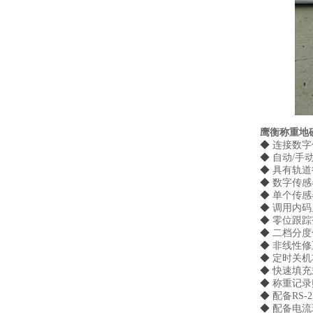
鹰衡称重地
◆
连接数字
◆
自动
/手
◆
具有轨道
◆
数字传感
◆
单个传感
◆
调用内码
◆
零位跟踪
◆
二档分度
◆
非线性修
◆
定时关机
◆
快速填充
◆
称重记录
◆
配备
RS-
◆
配备电流