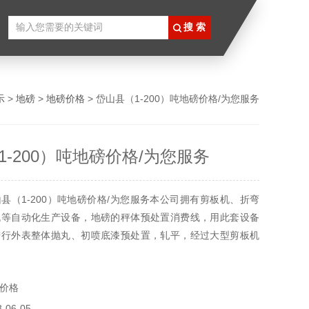
示
>
地磅
>
地磅价格
> 岱山县（1-200）吨地磅价格/为您服务
1-200）吨地磅价格/为您服务
县（1-200）吨地磅价格/为您服务本公司拥有剪板机、折弯
机等自动化生产设备，地磅的秤体预处置消费线，用此套设备
进行外表整体抛丸、初喷底漆预处置，轧平，经过大型剪板机
后停止组焊，秤体组焊后整体抛丸后开端油漆工艺；采用全自
满、润滑平整、美观，立缝等采用CO2气体维护焊，焊接性
价格
范，保证了产品的运用寿命，能够对客户承诺更长的质量保证
06-05