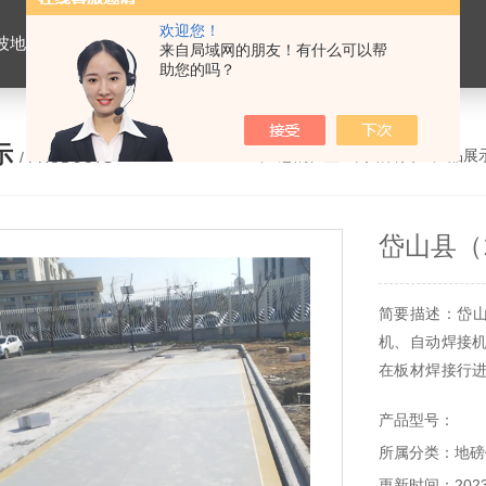
欢迎您！
价格，浙江地磅维修，杭州地磅，宁波地磅，湖州地磅
来自局域网的朋友！有什么可以帮
助您的吗？
示
您的位置：
网站首页
>
产品展
/ PRODUCTS
岱山县（
简要描述：岱山
机、自动焊接
在板材焊接行
折成U型钢,然
产品型号：
动焊接，焊缝丰
所属分类：地磅
能契合国度规
期.
更新时间：2023-