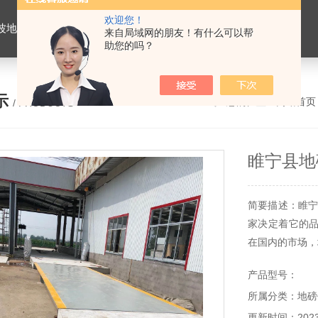
欢迎您！
价格，浙江地磅维修，杭州地磅，宁波地磅，湖州地磅
来自局域网的朋友！有什么可以帮
助您的吗？
示
您的位置：
网站首页
/ PRODUCTS
睢宁县地
简要描述：睢宁
家决定着它的
在国内的市场，
磅，是现今一
产品型号：
点，已经应用到
所属分类：地磅
更新时间：2023-