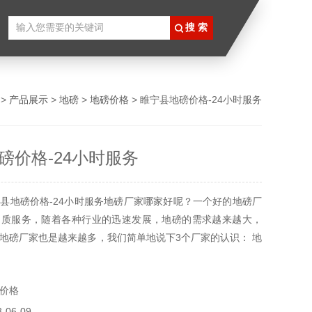
>
产品展示
>
地磅
>
地磅价格
> 睢宁县地磅价格-24小时服务
磅价格-24小时服务
县地磅价格-24小时服务地磅厂家哪家好呢？一个好的地磅厂
品质服务，随着各种行业的迅速发展，地磅的需求越来越大，
地磅厂家也是越来越多，我们简单地说下3个厂家的认识： 地
款大型的称重设备，具有精准高、稳定性好、操作方便等特
工业、矿产、农业等使用。如今地磅厂家有好几个。
价格
06-09