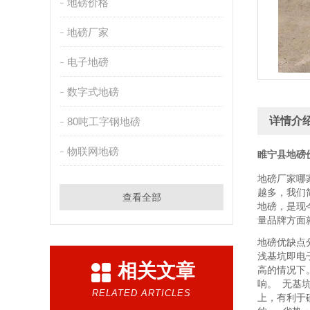
地磅价格
地磅厂家
电子地磅
数字式地磅
详情介
80吨工字钢地磅
物联网地磅
睢宁县地磅价
地磅厂家哪
越多
，
我们
查看全部
地磅，是现
量品牌方面
地磅优缺点
浅基坑即电
相关文章
高的情况下
响。 无基
RELATED ARTICLES
上，有利于