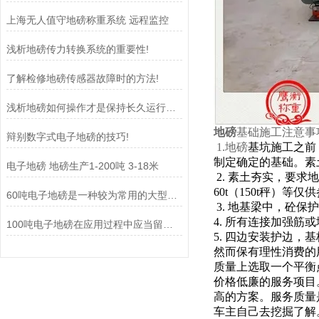
上海无人值守地磅称重系统 远程监控
浅析地磅传力转换系统的重要性!
了解检修地磅传感器故障时的方法!
浅析地磅如何操作才是保持长久运行的基准!
地磅
基础施工注意事
辩别数字式电子地磅的技巧!
1.地磅
基坑施工之前
制定确定的基础。素
电子地磅 地磅生产1-200吨 3-18米
2.
素土夯实，要求地
60t
（
150t
秤）等仅供
60吨电子地磅是一种较为常用的大型计量器具
3.
地基梁中，砼保护
4.
所有连接加强筋或
100吨电子地磅在应用过程中应当留意些什么!
5.
四边安装护边，基
然而保有理性消费的
质量上选取一个平衡
价格低廉的服务项目
高的方案。服务质量
车主自己去挖掘了解