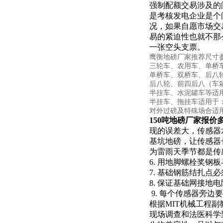
强制配额交易涉及的
是考核发电企业是个
况，如果自愿市场交
易的紧迫性也就不那
一张空头支票。
鹰衡地磅厂家推荐尺寸
三轮车、农用车、单桥车等适
单桥车、双桥车、后八轮
后八轮、前四后八（车箱长
半挂车、水泥罐车等适用于
半挂车、拖挂车适用于：3
对外过磅及特殊场合适用
150吨地磅厂家报价
现的误差大，传感器
基坑地磅，让传感器
为雷雨天季节都是传
6.
用地脚螺栓奖钢板
7.
基础钢筋结扎点必
8.
保证基础网接地电
9.
每个传感器旁边要
根据MIT机械工程副
现场调查和法医科学